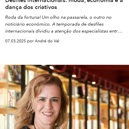
Desfiles internacionais: moda, economia e a
dança dos criativos
Roda da fortuna! Um olho na passarela, o outro no
noticiário econômico. A temporada de desfiles
internacionais dividiu a atenção dos especialistas entre
os lançamentos e as tendências de moda, mas também
07.03.2025 por André do Val
o giro incessante dos diretores criativos de cada marca
e o balanço econômico dos grandes grupos.