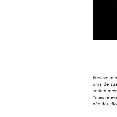
Provavelme
uma de sua
seriam most
''mais rele
não deu tão