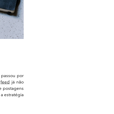
passou por
o
feed
já não
ue postagens
a estratégia