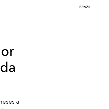
BRAZIL
por
 da
meses a