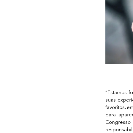
“Estamos f
suas exper
favoritos, 
para apare
Congresso
responsabi