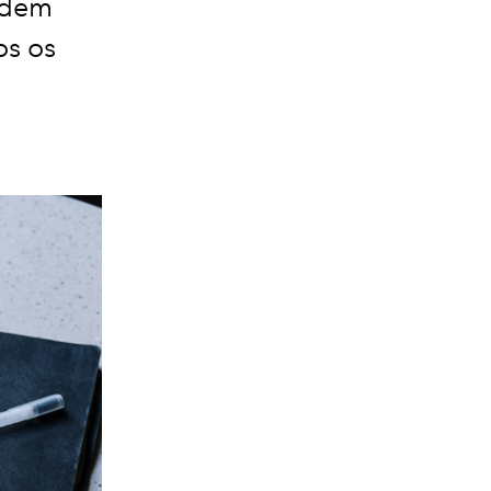
ordem
os os