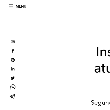
MENU
In
at
Segund