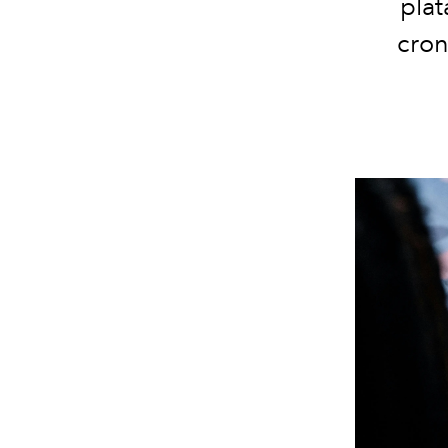
plat
cron