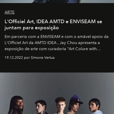
ARTE
L'Officiel Art, IDEA AMTD e ENVISEAM se
juntam para exposição
Em parceria com a
ENVISEAM
e com o amável apoio da
L'Officiel Art
da
AMTD IDEA
,
Jay Chou
apresenta a
exposição de arte com curadoria "Art Colure with
Artistes" no icônico
Marina Bay Sands
de Cingapura.
19.12.2022 por SImone Vertua