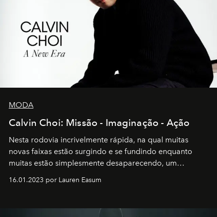
MODA
Calvin Choi: Missão - Imaginação - Ação
Nesta rodovia incrivelmente rápida, na qual muitas
novas faixas estão surgindo e se fundindo enquanto
muitas estão simplesmente desaparecendo, um
motorista está firmemente no controle de seu
16.01.2023 por Lauren Easum
transportador AMTD abrindo caminho para muitos
outros: Calvin Choi. Ele é um indivíduo eficaz, orientado
por propósitos, com um claro senso de missão na vida e