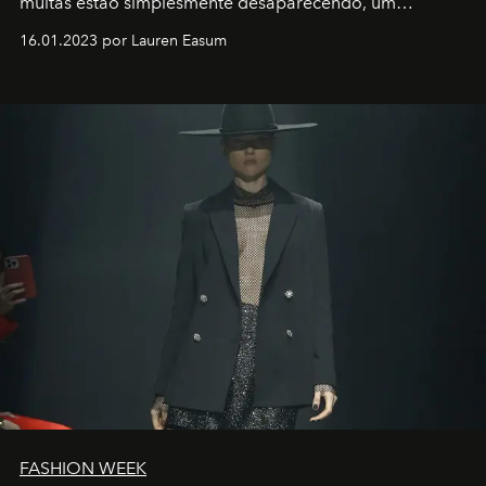
muitas estão simplesmente desaparecendo, um
motorista está firmemente no controle de seu
16.01.2023 por Lauren Easum
transportador AMTD abrindo caminho para muitos
outros: Calvin Choi. Ele é um indivíduo eficaz, orientado
por propósitos, com um claro senso de missão na vida e
no mundo
FASHION WEEK