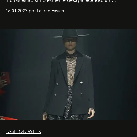
muitas estão simplesmente desaparecendo, um
motorista está firmemente no controle de seu
16.01.2023 por Lauren Easum
transportador AMTD abrindo caminho para muitos
outros: Calvin Choi. Ele é um indivíduo eficaz, orientado
por propósitos, com um claro senso de missão na vida e
no mundo
FASHION WEEK