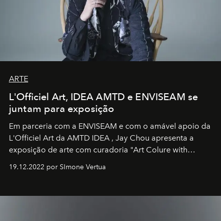
ARTE
L'Officiel Art, IDEA AMTD e ENVISEAM se
juntam para exposição
Em parceria com a
ENVISEAM
e com o amável apoio da
L'Officiel Art
da
AMTD IDEA
,
Jay Chou
apresenta a
exposição de arte com curadoria "Art Colure with
Artistes" no icônico
Marina Bay Sands
de Cingapura.
19.12.2022 por SImone Vertua