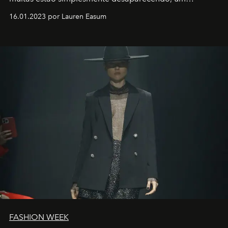
motorista está firmemente no controle de seu
16.01.2023 por Lauren Easum
transportador AMTD abrindo caminho para muitos
outros: Calvin Choi. Ele é um indivíduo eficaz, orientado
por propósitos, com um claro senso de missão na vida e
no mundo
FASHION WEEK