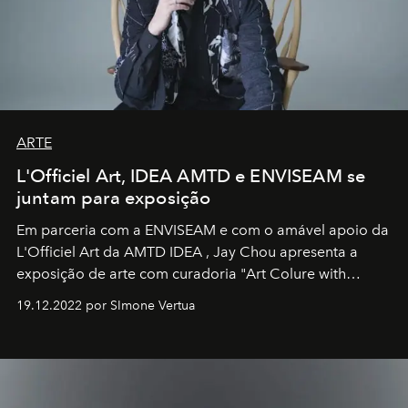
ARTE
L'Officiel Art, IDEA AMTD e ENVISEAM se
juntam para exposição
Em parceria com a
ENVISEAM
e com o amável apoio da
L'Officiel Art
da
AMTD IDEA
,
Jay Chou
apresenta a
exposição de arte com curadoria "Art Colure with
Artistes" no icônico
Marina Bay Sands
de Cingapura.
19.12.2022 por SImone Vertua