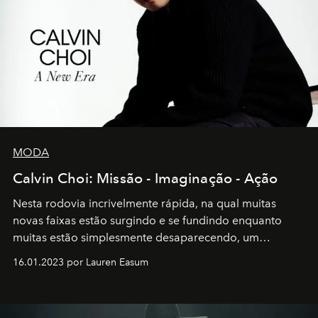
MODA
Calvin Choi: Missão - Imaginação - Ação
Nesta rodovia incrivelmente rápida, na qual muitas
novas faixas estão surgindo e se fundindo enquanto
muitas estão simplesmente desaparecendo, um
motorista está firmemente no controle de seu
16.01.2023 por Lauren Easum
transportador AMTD abrindo caminho para muitos
outros: Calvin Choi. Ele é um indivíduo eficaz, orientado
por propósitos, com um claro senso de missão na vida e