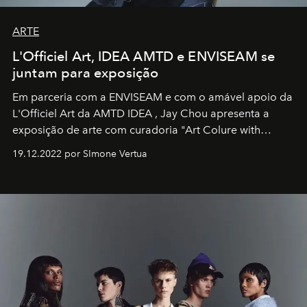
ARTE
L'Officiel Art, IDEA AMTD e ENVISEAM se
juntam para exposição
Em parceria com a
ENVISEAM
e com o amável apoio da
L'Officiel Art
da
AMTD IDEA
,
Jay Chou
apresenta a
exposição de arte com curadoria "Art Colure with
Artistes" no icônico
Marina Bay Sands
de Cingapura.
19.12.2022 por SImone Vertua