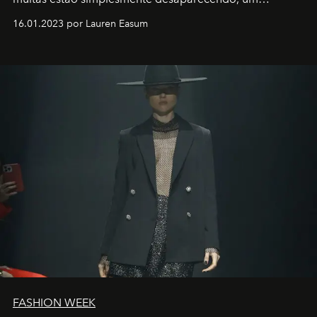
motorista está firmemente no controle de seu
16.01.2023 por Lauren Easum
transportador AMTD abrindo caminho para muitos
outros: Calvin Choi. Ele é um indivíduo eficaz, orientado
por propósitos, com um claro senso de missão na vida e
no mundo
FASHION WEEK