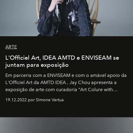
ARTE
L'Officiel Art, IDEA AMTD e ENVISEAM se
juntam para exposição
Em parceria com a
ENVISEAM
e com o amável apoio da
L'Officiel Art
da
AMTD IDEA
,
Jay Chou
apresenta a
exposição de arte com curadoria "Art Colure with
Artistes" no icônico
Marina Bay Sands
de Cingapura.
19.12.2022 por SImone Vertua