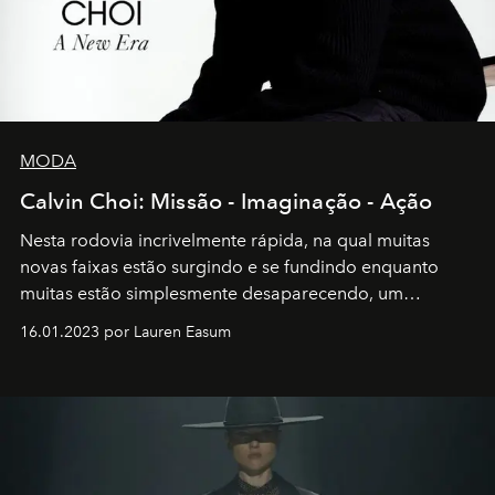
MODA
Calvin Choi: Missão - Imaginação - Ação
Nesta rodovia incrivelmente rápida, na qual muitas
novas faixas estão surgindo e se fundindo enquanto
muitas estão simplesmente desaparecendo, um
motorista está firmemente no controle de seu
16.01.2023 por Lauren Easum
transportador AMTD abrindo caminho para muitos
outros: Calvin Choi. Ele é um indivíduo eficaz, orientado
por propósitos, com um claro senso de missão na vida e
no mundo