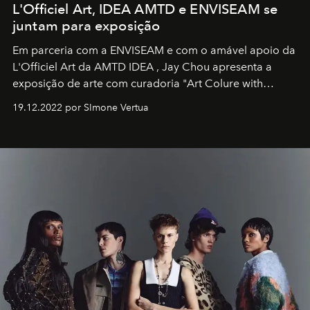
L'Officiel Art, IDEA AMTD e ENVISEAM se
juntam para exposição
Em parceria com a
ENVISEAM
e com o amável apoio da
L'Officiel Art
da
AMTD IDEA
,
Jay Chou
apresenta a
exposição de arte com curadoria "Art Colure with
Artistes" no icônico
Marina Bay Sands
de Cingapura.
19.12.2022 por SImone Vertua