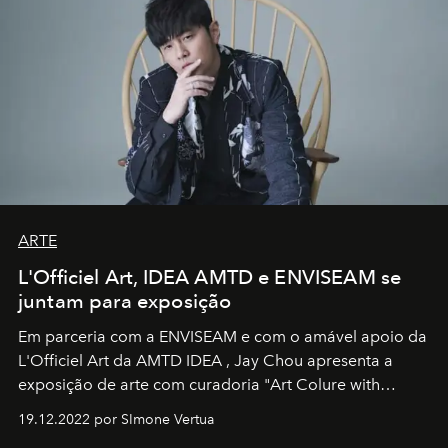
ARTE
L'Officiel Art, IDEA AMTD e ENVISEAM se
juntam para exposição
Em parceria com a
ENVISEAM
e com o amável apoio da
L'Officiel Art
da
AMTD IDEA
,
Jay Chou
apresenta a
exposição de arte com curadoria "Art Colure with
Artistes" no icônico
Marina Bay Sands
de Cingapura.
19.12.2022 por SImone Vertua