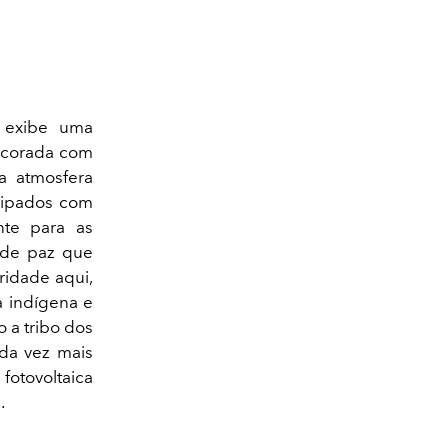
 exibe uma
 decorada com
Na atmosfera
uipados com
nte para as
 de paz que
ridade aqui,
a indígena e
 a tribo dos
ada vez mais
fotovoltaica
.