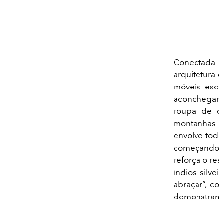
Conectada
arquitetura 
móveis esco
aconchegan
roupa de c
montanhas 
envolve tod
começando p
reforça o r
índios silv
abraçar”, c
demonstram