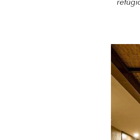
refúgi