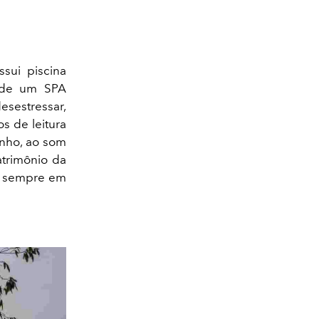
ssui piscina
 de um SPA
sestressar,
s de leitura
inho, ao som
atrimônio da
l, sempre em