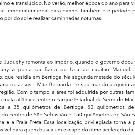
lmo e translúcido. No verão, melhor época do ano para visi
na temperatura ideal para banho. Também é o período p
o pôr do sol e realizar caminhadas noturnas.
de Juquehy remonta ao império, quando o governo doou 
Sahy à ponta da Barra do Una ao capitão Manoel 
o, que residia em Bertioga. Na segunda metade do século
ria de Jesus – Mãe Bernarda – e seu marido adquiriu as
região. Com o tempo, a área foi adquirida por outras famí
 mata atlântica, entre o Parque Estadual da Serra do Ma
 fica a 35 quilômetros de Bertioga, 50 quilômetros de
 do centro de São Sebastião e 150 quilômetros de São Pa
a e a Praia Preta. Essa localização privilegiada torna 
ssível para quem busca um escape do ritmo acelerado da c