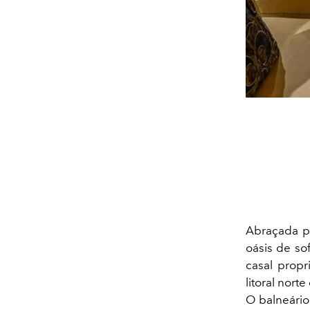
Abraçada pe
oásis de so
casal prop
litoral nort
O balneário