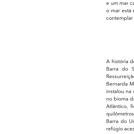
e um mar ca
o mar está 
contemplar 
A história 
Barra do 
Ressurreiçã
Bernarda Ma
instalou na 
no bioma da
Atlântico,
quilômetros
Barra do Un
refúgio ace