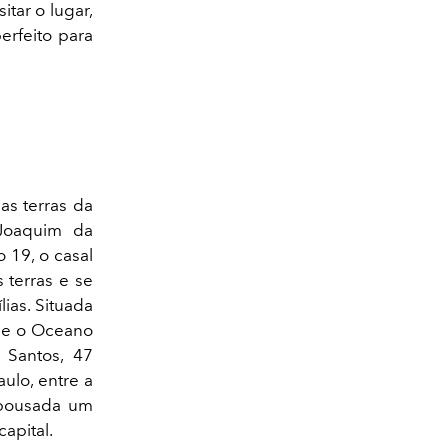
tar o lugar,
erfeito para
as terras da
Joaquim da
 19, o casal
 terras e se
lias. Situada
r e o Oceano
 Santos, 47
ulo, entre a
a pousada um
apital.