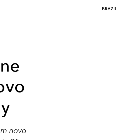
BRAZIL
une
novo
hy
um novo