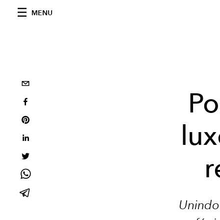
MENU
Po
lux
r
Unindo