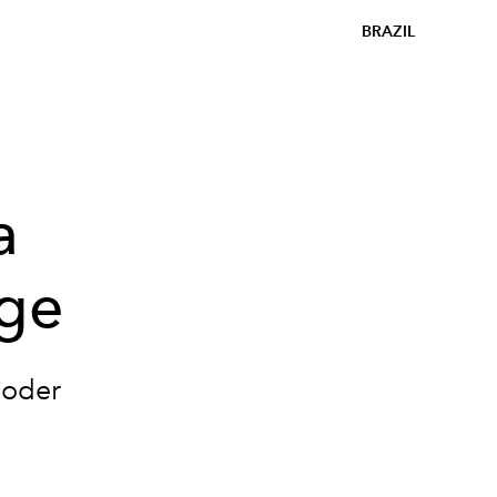
BRAZIL
a
nge
poder