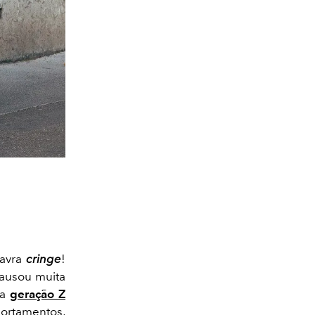
lavra
cringe
!
causou muita
 a
geração Z
ortamentos,