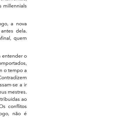
 millennials
logo, a nova
antes dela.
final, quem
 a entender o
comportados,
am o tempo a
 Contradizem
ssam-se a ir
eus mestres.
atribuídas ao
Os conflitos
Logo, não é