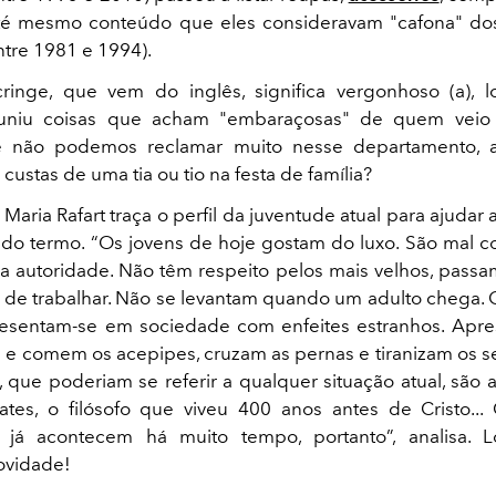
té mesmo conteúdo que eles consideravam "cafona" dos
ntre 1981 e 1994).
ringe, que vem do inglês, significa vergonhoso (a), 
uniu coisas que acham "embaraçosas" de quem veio 
te não podemos reclamar muito nesse departamento, a
 custas de uma tia ou tio na festa de família?
Maria Rafart traça o perfil da juventude atual para ajudar
do termo. “Os jovens de hoje gostam do luxo. São mal 
 autoridade. Não têm respeito pelos mais velhos, pass
z de trabalhar. Não se levantam quando um adulto chega.
resentam-se em sociedade com enfeites estranhos. Apre
 e comem os acepipes, cruzam as pernas e tiranizam os s
, que poderiam se referir a qualquer situação atual, são 
tes, o filósofo que viveu 400 anos antes de Cristo... 
s já acontecem há muito tempo, portanto”, analisa. 
vidade!