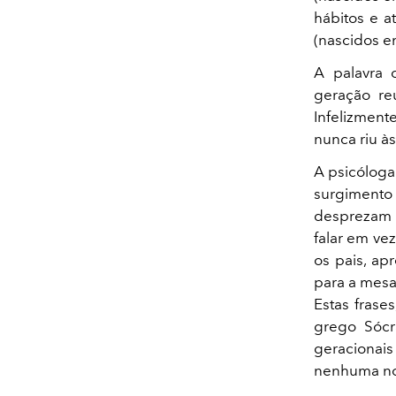
hábitos e a
(nascidos e
A palavra c
geração re
Infelizmen
nunca riu às
A psicóloga 
surgimento 
desprezam a
falar em ve
os pais, ap
para a mesa
Estas frases
grego Sócra
geracionai
nenhuma no