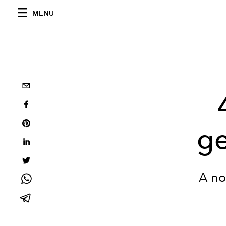
MENU
ge
A no