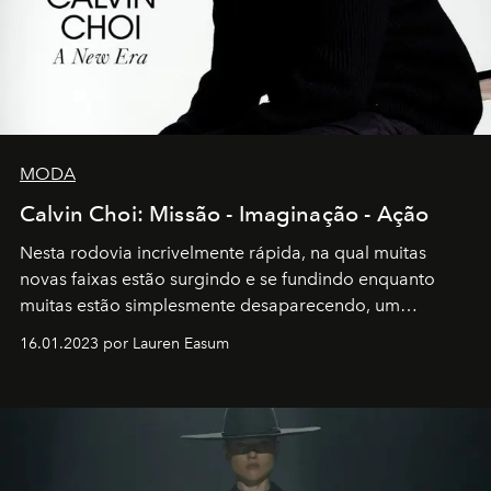
MODA
Calvin Choi: Missão - Imaginação - Ação
Nesta rodovia incrivelmente rápida, na qual muitas
novas faixas estão surgindo e se fundindo enquanto
muitas estão simplesmente desaparecendo, um
motorista está firmemente no controle de seu
16.01.2023 por Lauren Easum
transportador AMTD abrindo caminho para muitos
outros: Calvin Choi. Ele é um indivíduo eficaz, orientado
por propósitos, com um claro senso de missão na vida e
no mundo