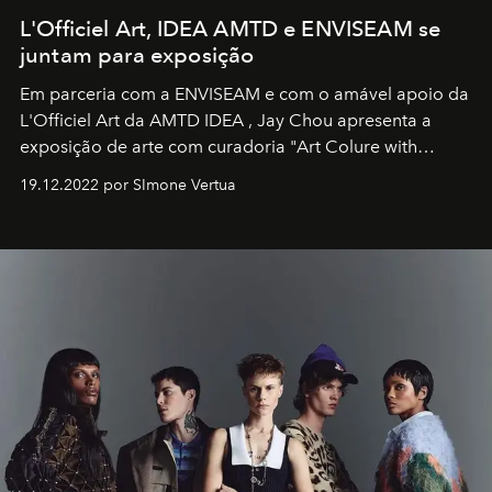
L'Officiel Art, IDEA AMTD e ENVISEAM se
juntam para exposição
Em parceria com a
ENVISEAM
e com o amável apoio da
L'Officiel Art
da
AMTD IDEA
,
Jay Chou
apresenta a
exposição de arte com curadoria "Art Colure with
Artistes" no icônico
Marina Bay Sands
de Cingapura.
19.12.2022 por SImone Vertua