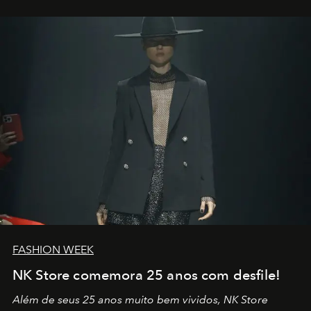
outros: Calvin Choi. Ele é um indivíduo eficaz, orientado
por propósitos, com um claro senso de missão na vida e
no mundo
FASHION WEEK
NK Store comemora 25 anos com desfile!
Além de seus 25 anos muito bem vividos, NK Store