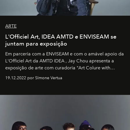
ARTE
L'Officiel Art, IDEA AMTD e ENVISEAM se
juntam para exposição
Em parceria com a
ENVISEAM
e com o amável apoio da
L'Officiel Art
da
AMTD IDEA
,
Jay Chou
apresenta a
exposição de arte com curadoria "Art Colure with
Artistes" no icônico
Marina Bay Sands
de Cingapura.
19.12.2022 por SImone Vertua