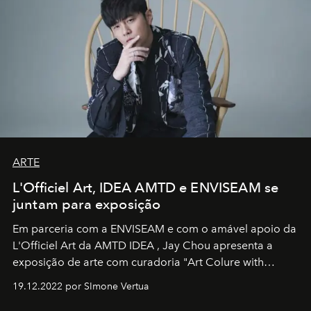
ARTE
L'Officiel Art, IDEA AMTD e ENVISEAM se
juntam para exposição
Em parceria com a
ENVISEAM
e com o amável apoio da
L'Officiel Art
da
AMTD IDEA
,
Jay Chou
apresenta a
exposição de arte com curadoria "Art Colure with
Artistes" no icônico
Marina Bay Sands
de Cingapura.
19.12.2022 por SImone Vertua