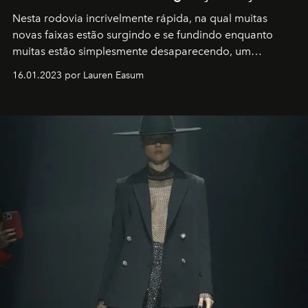
Nesta rodovia incrivelmente rápida, na qual muitas
novas faixas estão surgindo e se fundindo enquanto
muitas estão simplesmente desaparecendo, um
motorista está firmemente no controle de seu
16.01.2023 por Lauren Easum
transportador AMTD abrindo caminho para muitos
outros: Calvin Choi. Ele é um indivíduo eficaz, orientado
por propósitos, com um claro senso de missão na vida e
no mundo