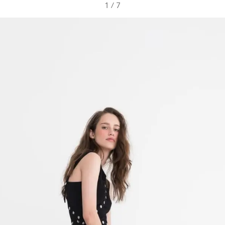
1
/
7