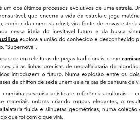
é um dos últimos processos evolutivos de uma estrela. 
mensurável, que encerra a vida da estrela e joga matéri
a, conhecida como stardust, vira fonte de novas estrelas
rada nessa ideia do inevitável futuro e da busca sim
estilista
explora a união do conhecido e desconhecido pa
ão, "Supernova".
parece em releituras de peças tradicionais, como
camisa
rsey. Já as linhas precisas de neo-alfaiataria de algodão,
licos introduzem o futuro. Numa explosão entre os doi
sses de chiffon de seda unem-se a faixas de censura de vin
i combina pesquisa artística e referências culturais - c
 e materiais nobres criando roupas elegantes, o resu
alfaiataria fluida e silhuetas geométricas, numa coleção
 do que foi com o que virá.