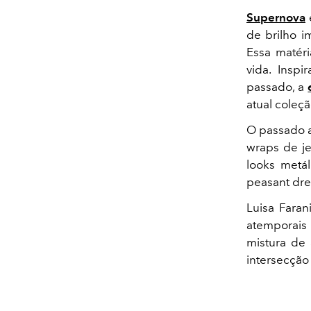
Supernova
de brilho i
Essa matéri
vida. Inspi
passado, a
atual coleç
O passado a
wraps de je
looks metá
peasant dre
Luisa Faran
atemporais
mistura de 
intersecção