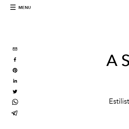
MENU
A 
Estili