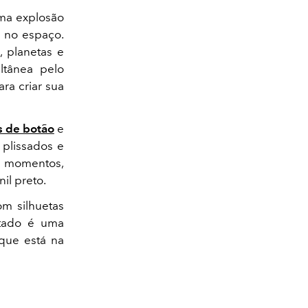
Uma explosão
a no espaço.
, planetas e
ultânea pelo
ra criar sua
s de botão
e
 plissados e
s momentos,
il preto.
om silhuetas
ltado é uma
 que está na