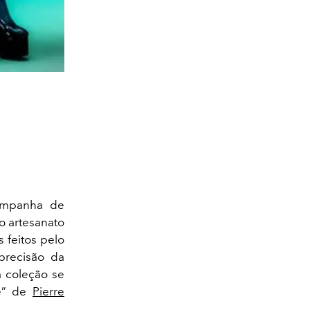
ampanha de
o artesanato
 feitos pelo
 precisão da
a coleção se
le” de
Pierre