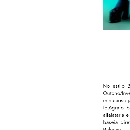
No estilo
Outono/Inve
minucioso j
fotógrafo b
alfaiataria
e 
baseia dir
Balmain
.