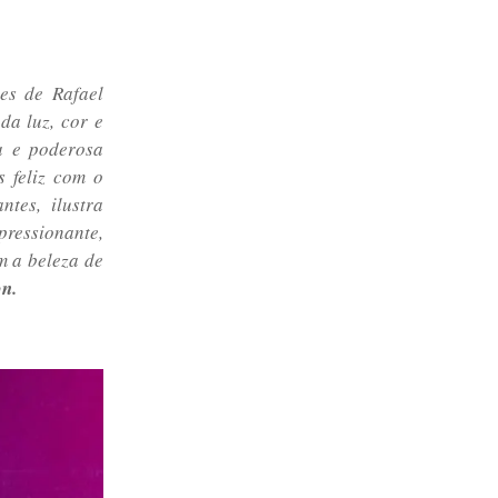
ões de Rafael
da luz, cor e
a e poderosa
s feliz com o
tes, ilustra
ressionante,
m a beleza de
on.