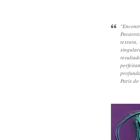
"Encontr
Pavarott
textura,
singular
resultad
perfeit
profunda
Paris do