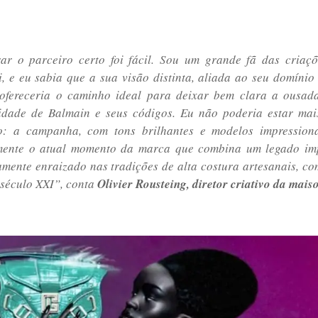
ar o parceiro certo foi fácil. Sou um grande fã das criaç
i, e eu sabia que a sua visão distinta, aliada ao seu domínio 
 ofereceria o caminho ideal para deixar bem clara a ousad
idade de Balmain e seus códigos. Eu não poderia estar mai
o: a campanha, com tons brilhantes e modelos impressionan
amente o atual momento da marca que combina um legado imp
mente enraizado nas tradições de alta costura artesanais, co
 século XXI”, conta
Olivier Rousteing, diretor criativo da mais