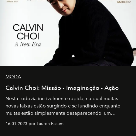
MODA
Calvin Choi: Missão - Imaginação - Ação
Nesta rodovia incrivelmente rápida, na qual muitas
novas faixas estão surgindo e se fundindo enquanto
muitas estão simplesmente desaparecendo, um
motorista está firmemente no controle de seu
16.01.2023 por Lauren Easum
transportador AMTD abrindo caminho para muitos
outros: Calvin Choi. Ele é um indivíduo eficaz, orientado