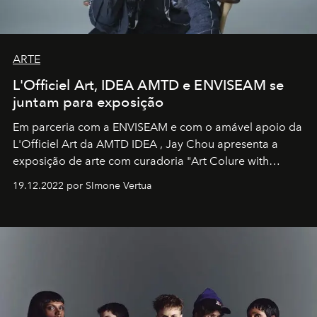
ARTE
L'Officiel Art, IDEA AMTD e ENVISEAM se
juntam para exposição
Em parceria com a
ENVISEAM
e com o amável apoio da
L'Officiel Art
da
AMTD IDEA
,
Jay Chou
apresenta a
exposição de arte com curadoria "Art Colure with
Artistes" no icônico
Marina Bay Sands
de Cingapura.
19.12.2022 por SImone Vertua