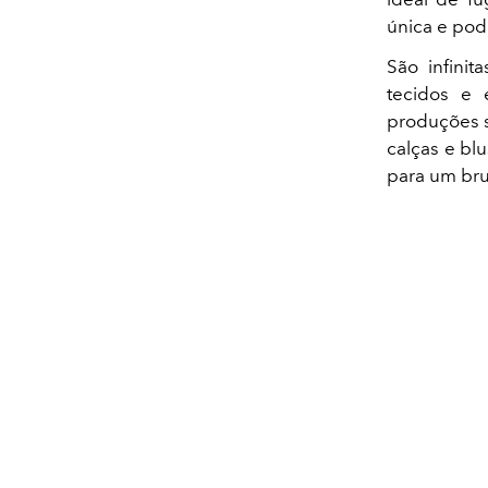
única e po
São infinit
tecidos e 
produções s
calças e bl
para um bru