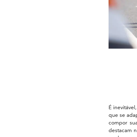
É inevitável
que se adap
compor sua
destacam n