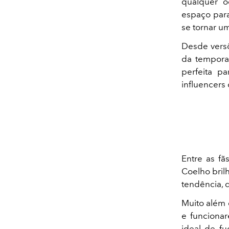
qualquer o
espaço para
se tornar um
Desde versõ
da tempora
perfeita p
influencers
Entre as fã
Coelho bril
tendência, 
Muito além 
e funciona
ideal de fu