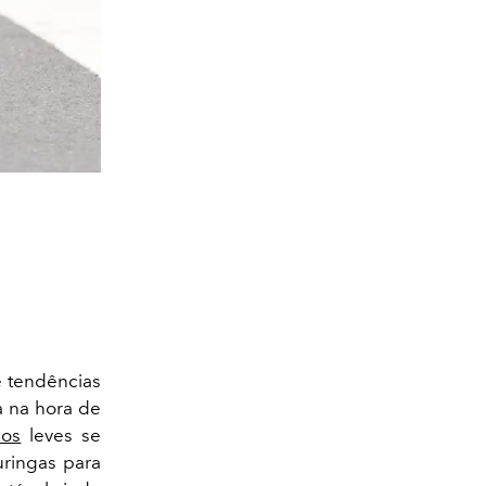
 e tendências
a na hora de
dos
leves se
ringas para