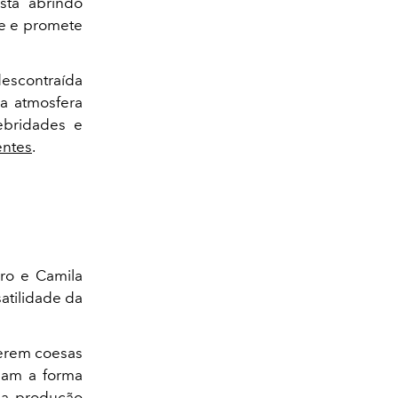
stá abrindo
te e promete
descontraída
a atmosfera
ebridades e
entes
.
iro e Camila
atilidade da
serem coesas
nam a forma
uma produção