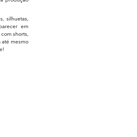
, silhuetas,
aparecer em
 com shorts,
ta até mesmo
e!