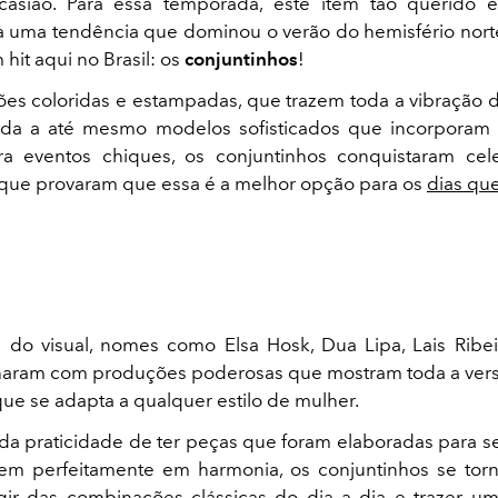
casião. Para essa temporada, este item tão querido e
 uma tendência que dominou o verão do hemisfério nor
 hit aqui no Brasil: os
conjuntinhos
!
es coloridas e estampadas, que trazem toda a vibração 
da a até mesmo modelos sofisticados que incorporam 
ara eventos chiques, os conjuntinhos conquistaram cel
 que provaram que essa é a melhor opção para os
dias qu
s do visual, nomes como Elsa Hosk, Dua Lipa, Lais Ribe
haram com produções poderosas que mostram toda a vers
que se adapta a qualquer estilo de mulher.
da praticidade de ter peças que foram elaboradas para 
rem perfeitamente em harmonia, os conjuntinhos se tor
gir das combinações clássicas do dia a dia e trazer 