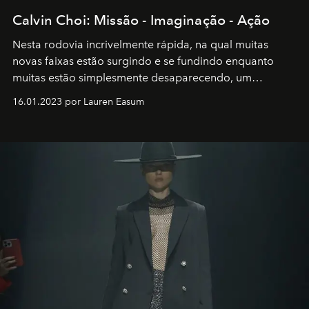
Calvin Choi: Missão - Imaginação - Ação
Nesta rodovia incrivelmente rápida, na qual muitas
novas faixas estão surgindo e se fundindo enquanto
muitas estão simplesmente desaparecendo, um
motorista está firmemente no controle de seu
16.01.2023 por Lauren Easum
transportador AMTD abrindo caminho para muitos
outros: Calvin Choi. Ele é um indivíduo eficaz, orientado
por propósitos, com um claro senso de missão na vida e
no mundo