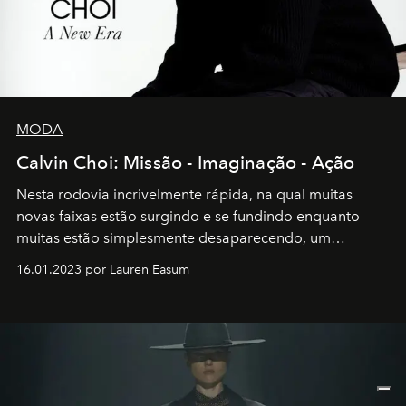
MODA
Calvin Choi: Missão - Imaginação - Ação
Nesta rodovia incrivelmente rápida, na qual muitas
novas faixas estão surgindo e se fundindo enquanto
muitas estão simplesmente desaparecendo, um
motorista está firmemente no controle de seu
16.01.2023 por Lauren Easum
transportador AMTD abrindo caminho para muitos
outros: Calvin Choi. Ele é um indivíduo eficaz, orientado
por propósitos, com um claro senso de missão na vida e
no mundo