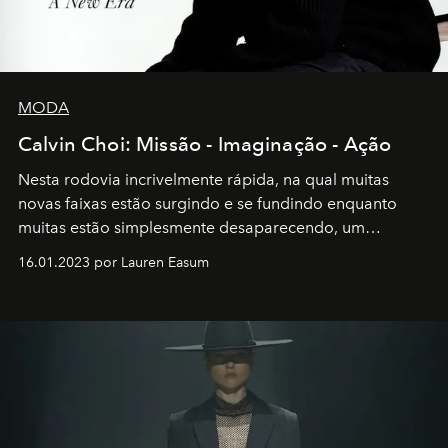
MODA
Calvin Choi: Missão - Imaginação - Ação
Nesta rodovia incrivelmente rápida, na qual muitas
novas faixas estão surgindo e se fundindo enquanto
muitas estão simplesmente desaparecendo, um
motorista está firmemente no controle de seu
16.01.2023 por Lauren Easum
transportador AMTD abrindo caminho para muitos
outros: Calvin Choi. Ele é um indivíduo eficaz, orientado
por propósitos, com um claro senso de missão na vida e
no mundo