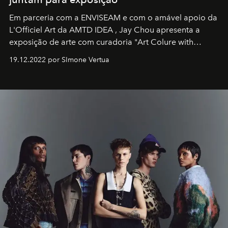
Em parceria com a
ENVISEAM
e com o amável apoio da
L'Officiel Art
da
AMTD IDEA
,
Jay Chou
apresenta a
exposição de arte com curadoria "Art Colure with
Artistes" no icônico
Marina Bay Sands
de Cingapura.
19.12.2022 por SImone Vertua