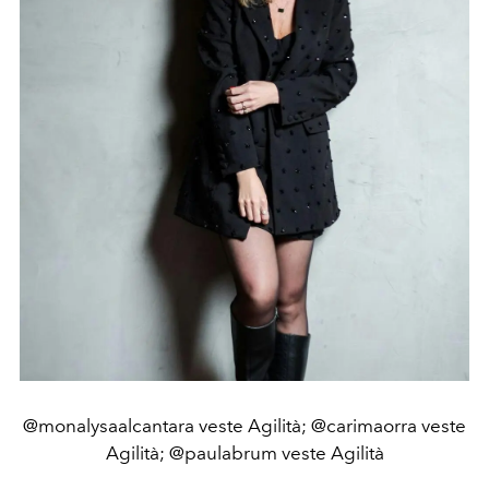
@monalysaalcantara veste Agilità; @carimaorra veste
Agilità; @paulabrum veste Agilità