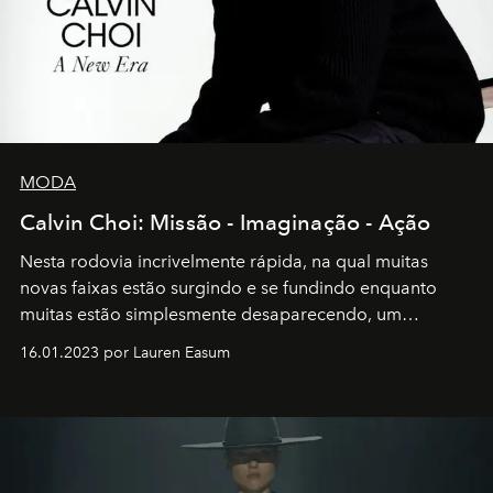
MODA
Calvin Choi: Missão - Imaginação - Ação
Nesta rodovia incrivelmente rápida, na qual muitas
novas faixas estão surgindo e se fundindo enquanto
muitas estão simplesmente desaparecendo, um
motorista está firmemente no controle de seu
16.01.2023 por Lauren Easum
transportador AMTD abrindo caminho para muitos
outros: Calvin Choi. Ele é um indivíduo eficaz, orientado
por propósitos, com um claro senso de missão na vida e
no mundo