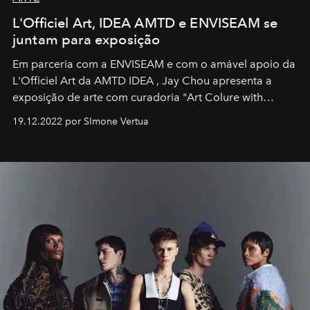
L'Officiel Art, IDEA AMTD e ENVISEAM se
juntam para exposição
Em parceria com a
ENVISEAM
e com o amável apoio da
L'Officiel Art
da
AMTD IDEA
,
Jay Chou
apresenta a
exposição de arte com curadoria "Art Colure with
Artistes" no icônico
Marina Bay Sands
de Cingapura.
19.12.2022 por SImone Vertua