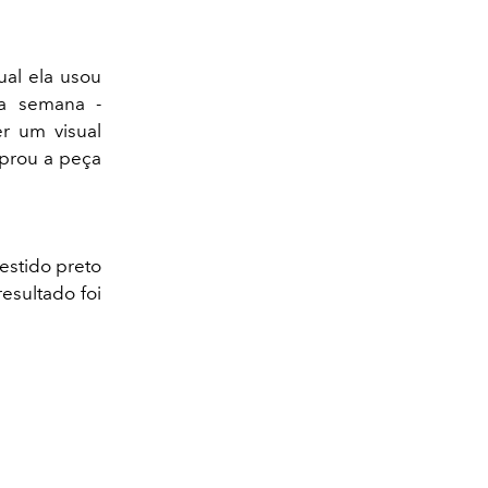
al ela usou
a semana -
er um visual
prou a peça
estido preto
esultado foi