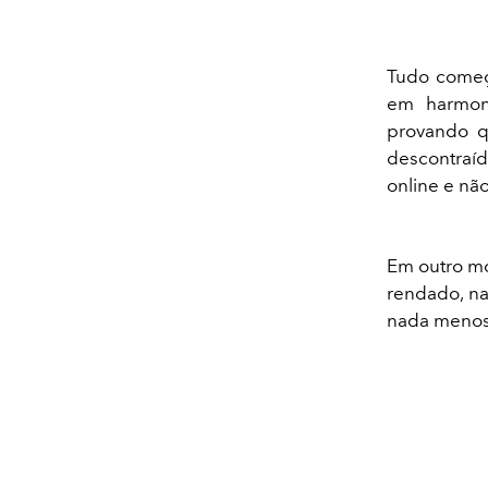
Tudo começ
em harmon
provando qu
descontraí
online e nã
Em outro mo
rendado, na
nada menos 