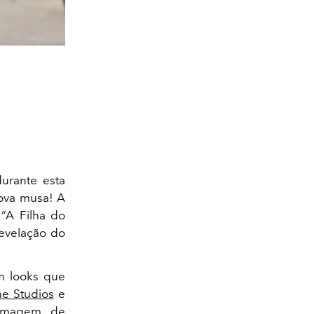
urante esta
ova musa! A
“A Filha do
revelação do
m looks que
e Studios
e
 imagem de