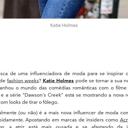
Katie Holmes
sca de uma influenciadora de moda para se inspirar d
 de
fashion weeks
?
Katie Holmes
pode se tornar a sua n
 ganhou o mundo das comédias românticas com o filme 
 e a série “Dawson's Creek” está se mostrando a nova 
 com looks de tirar o fôlego.
talmente (ou não) é a mais nova influencer de moda co
rapidamente. Apostando em marcas de insiders como
Acn
on
, a atriz está mais ousada e se afastando da