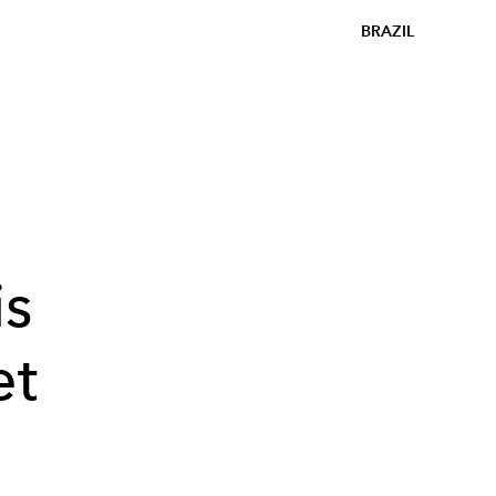
BRAZIL
is
et