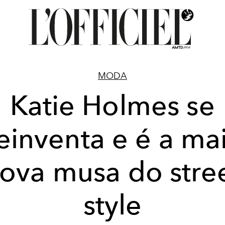
MODA
Katie Holmes se
einventa e é a ma
ova musa do stre
style