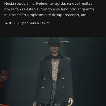
Nesta rodovia incrivelmente rápida, na qual muitas
novas faixas estão surgindo e se fundindo enquanto
muitas estão simplesmente desaparecendo, um
motorista está firmemente no controle de seu
16.01.2023 por Lauren Easum
transportador AMTD abrindo caminho para muitos
outros: Calvin Choi. Ele é um indivíduo eficaz, orientado
por propósitos, com um claro senso de missão na vida e
no mundo