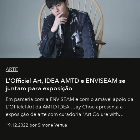
ARTE
L'Officiel Art, IDEA AMTD e ENVISEAM se
juntam para exposição
Em parceria com a
ENVISEAM
e com o amável apoio da
L'Officiel Art
da
AMTD IDEA
,
Jay Chou
apresenta a
exposição de arte com curadoria "Art Colure with
Artistes" no icônico
Marina Bay Sands
de Cingapura.
19.12.2022 por SImone Vertua