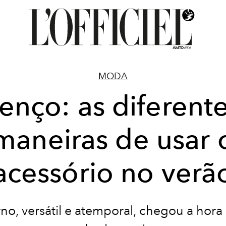
MODA
enço: as diferent
maneiras de usar 
acessório no verã
o, versátil e atemporal, chegou a hora 