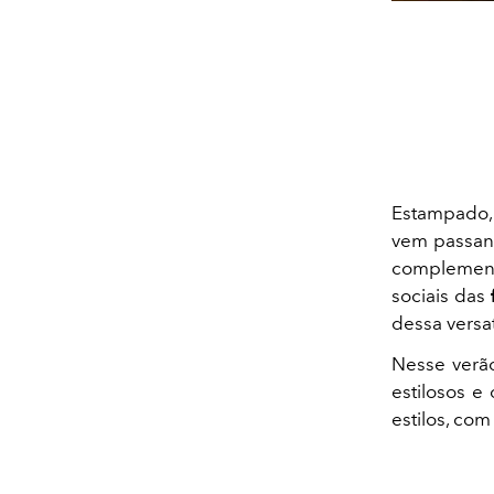
Estampado, 
vem passand
complement
sociais das
dessa versa
Nesse verã
estilosos e
estilos, co