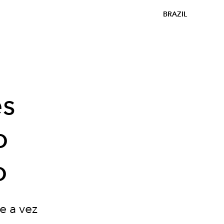
BRAZIL
es
o
o
e a vez