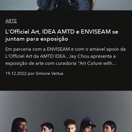
ARTE
L'Officiel Art, IDEA AMTD e ENVISEAM se
juntam para exposição
Em parceria com a
ENVISEAM
e com o amável apoio da
L'Officiel Art
da
AMTD IDEA
,
Jay Chou
apresenta a
exposição de arte com curadoria "Art Colure with
Artistes" no icônico
Marina Bay Sands
de Cingapura.
19.12.2022 por SImone Vertua