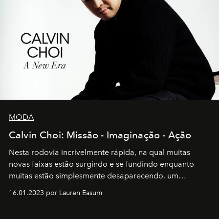
MODA
Calvin Choi: Missão - Imaginação - Ação
Nesta rodovia incrivelmente rápida, na qual muitas
novas faixas estão surgindo e se fundindo enquanto
muitas estão simplesmente desaparecendo, um
motorista está firmemente no controle de seu
16.01.2023 por Lauren Easum
transportador AMTD abrindo caminho para muitos
outros: Calvin Choi. Ele é um indivíduo eficaz, orientado