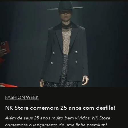
por propósitos, com um claro senso de missão na vida e
no mundo
FASHION WEEK
NK Store comemora 25 anos com desfile!
Além de seus 25 anos muito bem vividos, NK Store
comemora o lançamento de uma linha premium!