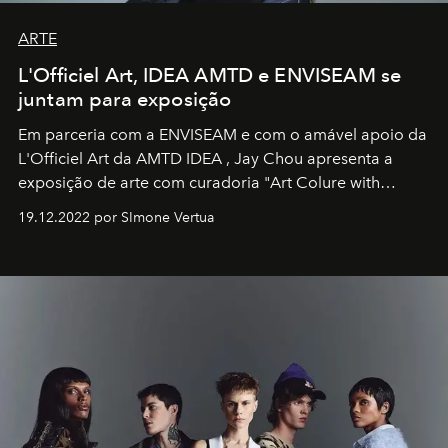
ARTE
L'Officiel Art, IDEA AMTD e ENVISEAM se
juntam para exposição
Em parceria com a
ENVISEAM
e com o amável apoio da
L'Officiel Art
da
AMTD IDEA
,
Jay Chou
apresenta a
exposição de arte com curadoria "Art Colure with
Artistes" no icônico
Marina Bay Sands
de Cingapura.
19.12.2022 por SImone Vertua