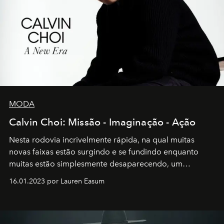
MODA
Calvin Choi: Missão - Imaginação - Ação
Nesta rodovia incrivelmente rápida, na qual muitas
novas faixas estão surgindo e se fundindo enquanto
muitas estão simplesmente desaparecendo, um
motorista está firmemente no controle de seu
16.01.2023 por Lauren Easum
transportador AMTD abrindo caminho para muitos
outros: Calvin Choi. Ele é um indivíduo eficaz, orientado
por propósitos, com um claro senso de missão na vida e
no mundo