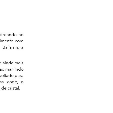
streando no
talmente com
a Balmain, a
e ainda mais
ao mar. Indo
 voltado para
ess code, o
de cristal.