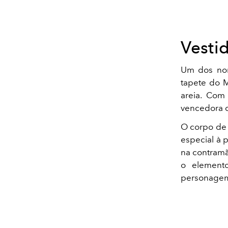
Vesti
Um dos nom
tapete do M
areia. Com 
vencedora 
O corpo de 
especial à 
na contramão
o elemento
personagem p