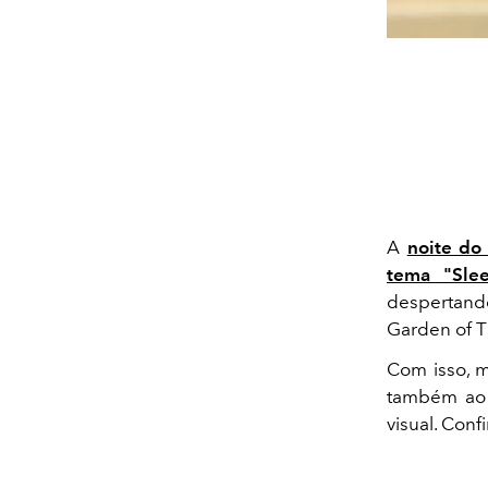
A
noite do
tema "Slee
despertando
Garden of Ti
Com isso, 
também ao 
visual. Conf