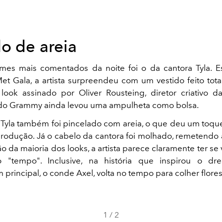
do de areia
es mais comentados da noite foi o da cantora Tyla. E
et Gala, a artista surpreendeu com um vestido feito to
look assinado por Oliver Rousteing, diretor criativo d
do Grammy ainda levou uma ampulheta como bolsa.
Tyla também foi pincelado com areia, o que deu um toqu
produção. Já o cabelo da cantora foi molhado, remetendo 
 da maioria dos looks, a artista parece claramente ter se
 "tempo". Inclusive, na história que inspirou o dr
rincipal, o conde Axel, volta no tempo para colher flores 
1
/
2