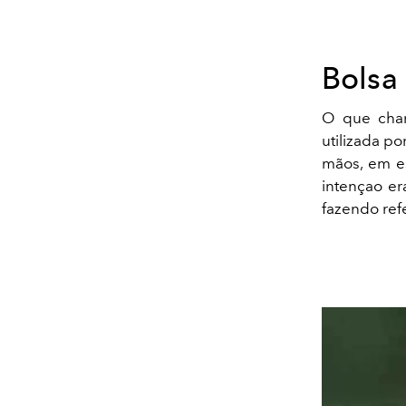
Bolsa
O que cham
utilizada p
mãos, em e
intençao er
fazendo ref