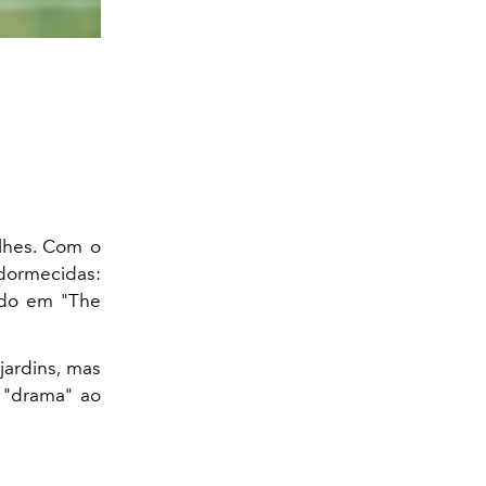
alhes. Com o
ormecidas:
ado em "The
ardins, mas
 "drama" ao