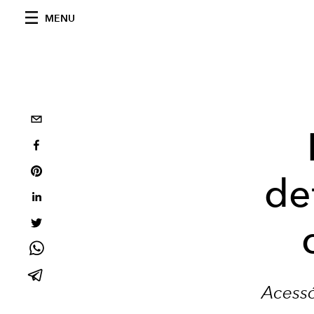
MENU
de
Acessó