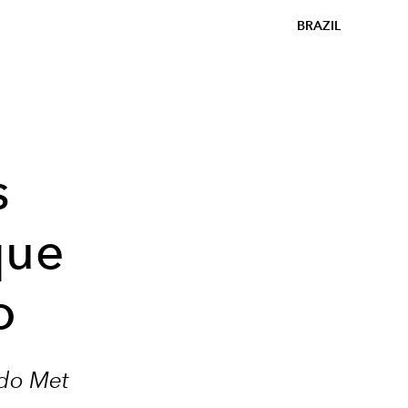
BRAZIL
s
que
o
 do Met