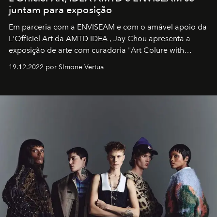
juntam para exposição
Em parceria com a
ENVISEAM
e com o amável apoio da
L'Officiel Art
da
AMTD IDEA
,
Jay Chou
apresenta a
exposição de arte com curadoria "Art Colure with
Artistes" no icônico
Marina Bay Sands
de Cingapura.
19.12.2022 por SImone Vertua