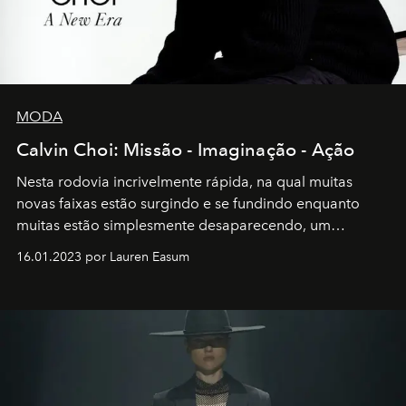
MODA
Calvin Choi: Missão - Imaginação - Ação
Nesta rodovia incrivelmente rápida, na qual muitas
novas faixas estão surgindo e se fundindo enquanto
muitas estão simplesmente desaparecendo, um
motorista está firmemente no controle de seu
16.01.2023 por Lauren Easum
transportador AMTD abrindo caminho para muitos
outros: Calvin Choi. Ele é um indivíduo eficaz, orientado
por propósitos, com um claro senso de missão na vida e
no mundo