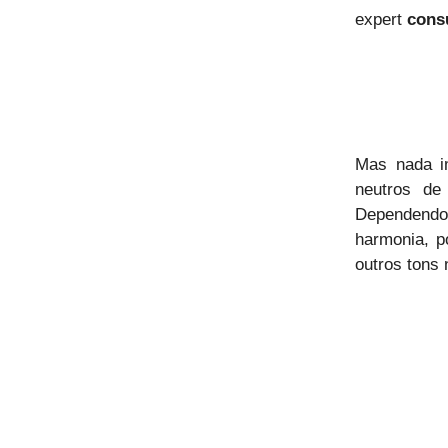
expert
cons
Mas nada i
neutros de
Dependendo
harmonia, p
outros tons 