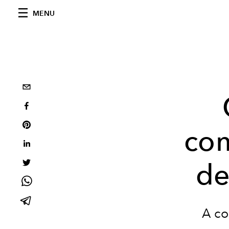
MENU
co
de
A co