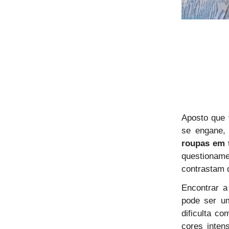
Aposto que 
se engane,
roupas em 
questionam
contrastam 
Encontrar 
pode ser um
dificulta c
cores inten