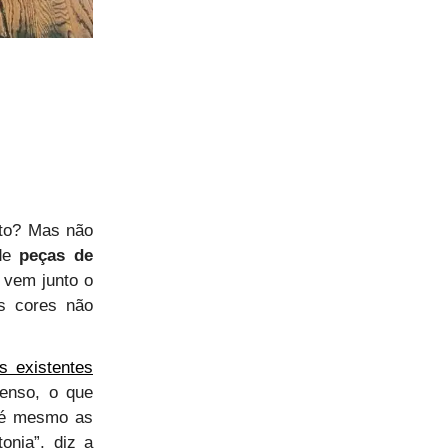
rto? Mas não
 de
peças de
vem junto o
s cores não
s existentes
tenso, o que
até mesmo as
onia”, diz a