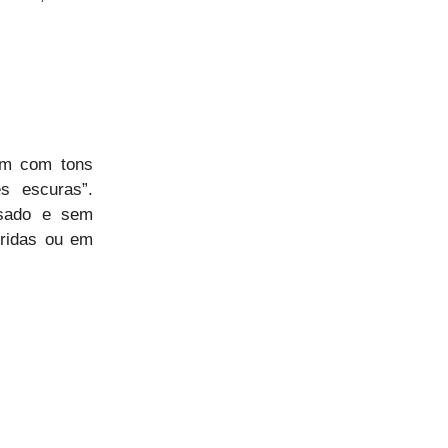
em com tons
s escuras”.
esado e sem
oridas ou em