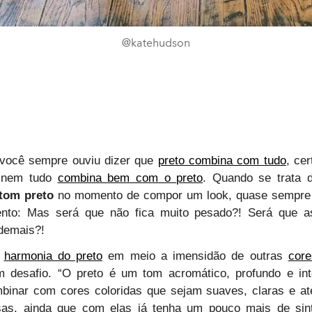
@katehudson
você sempre ouviu dizer que
preto combina com tudo
, ce
 nem tudo
combina bem com o preto
. Quando se trata
tom preto
no momento de compor um look, quase sempre 
ento: Mas será que não fica muito pesado?! Será que a
demais?!
a
harmonia do preto
em meio a imensidão de outras
core
 desafio. “O preto é um tom acromático, profundo e in
ombinar com cores coloridas que sejam suaves, claras e 
sas, ainda que com elas já tenha um pouco mais de sint