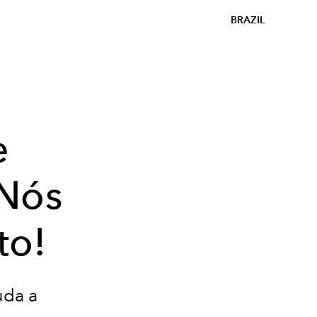
BRAZIL
e
Nós
to!
uda a