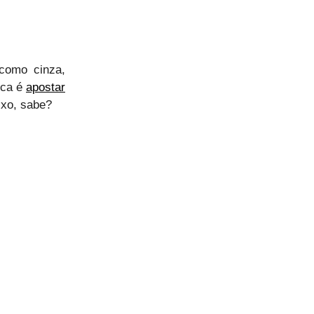
como cinza,
ica é
apostar
ixo, sabe?