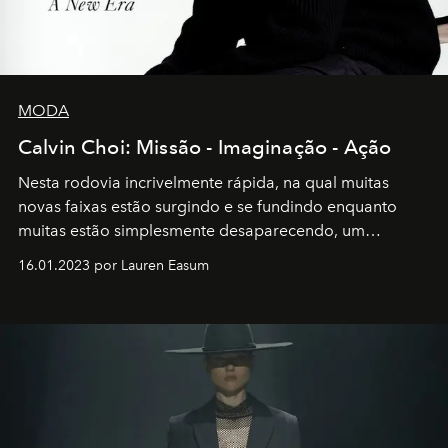
MODA
Calvin Choi: Missão - Imaginação - Ação
Nesta rodovia incrivelmente rápida, na qual muitas
novas faixas estão surgindo e se fundindo enquanto
muitas estão simplesmente desaparecendo, um
motorista está firmemente no controle de seu
16.01.2023 por Lauren Easum
transportador AMTD abrindo caminho para muitos
outros: Calvin Choi. Ele é um indivíduo eficaz, orientado
por propósitos, com um claro senso de missão na vida e
no mundo