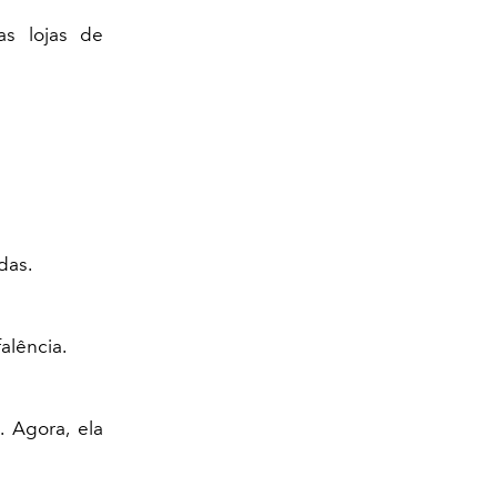
s lojas de
das.
alência.
 Agora, ela