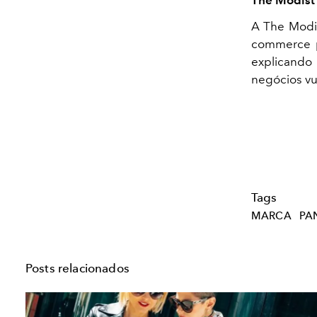
The Modist
A The Modis
commerce p
explicando
negócios vu
Tags
MARCA
PA
Posts relacionados