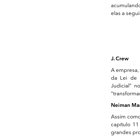
acumulando 
elas a segui
J. Crew
A empresa, 
da Lei de 
Judicial” n
“transforma
Neiman Ma
Assim como 
capítulo 1
grandes pro