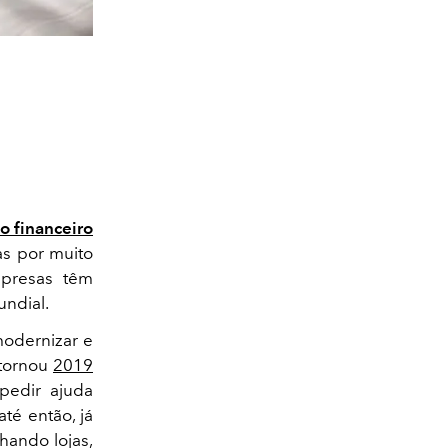
o financeiro
as por muito
mpresas têm
ndial.
modernizar e
 tornou
2019
pedir ajuda
até então, já
hando lojas,