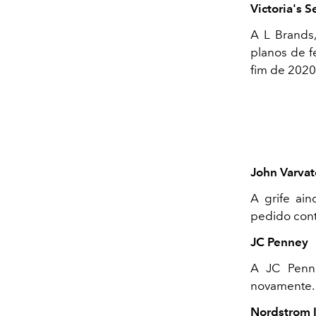
Victoria's S
A L Brands
planos de f
fim de 2020
John Varvat
A grife ai
pedido cont
JC Penney
A JC Penne
novamente. 
Nordstrom I