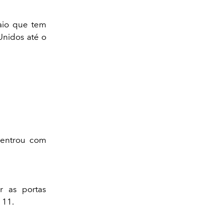
aio que tem
Unidos até o
 entrou com
r as portas
 11.