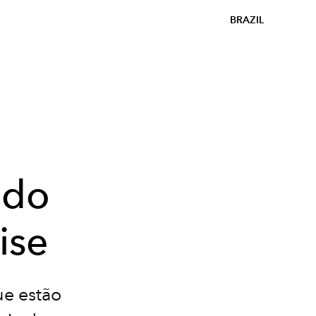
BRAZIL
ndo
ise
ue estão