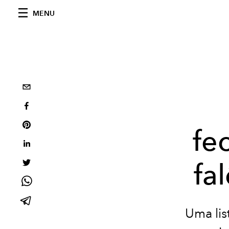
MENU
fe
fa
Uma lis