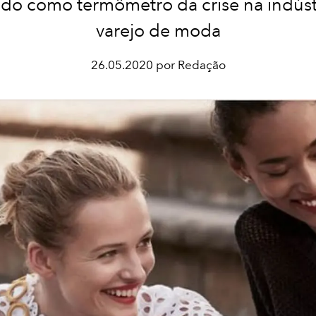
ndo como termômetro da crise na indúst
varejo de moda
26.05.2020 por Redação