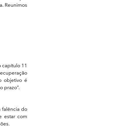
ia. Reunimos
 capítulo 11
Recuperação
o objetivo é
o prazo”.
 falência do
e estar com
hões.