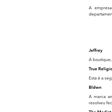
A empresa
departamen
Jeffrey
A boutique,
True Religi
Esta é a se
Bldwn
A marca am
resolveu fec