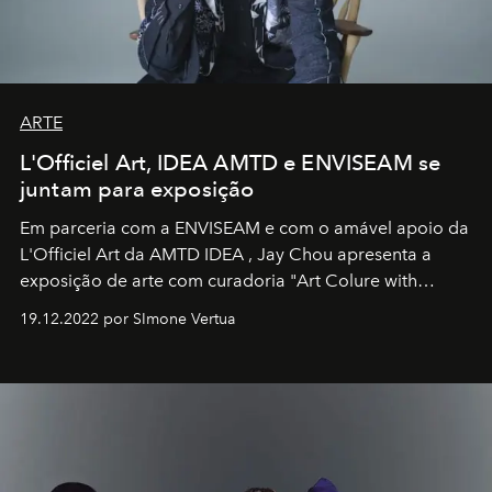
ARTE
L'Officiel Art, IDEA AMTD e ENVISEAM se
juntam para exposição
Em parceria com a
ENVISEAM
e com o amável apoio da
L'Officiel Art
da
AMTD IDEA
,
Jay Chou
apresenta a
exposição de arte com curadoria "Art Colure with
Artistes" no icônico
Marina Bay Sands
de Cingapura.
19.12.2022 por SImone Vertua