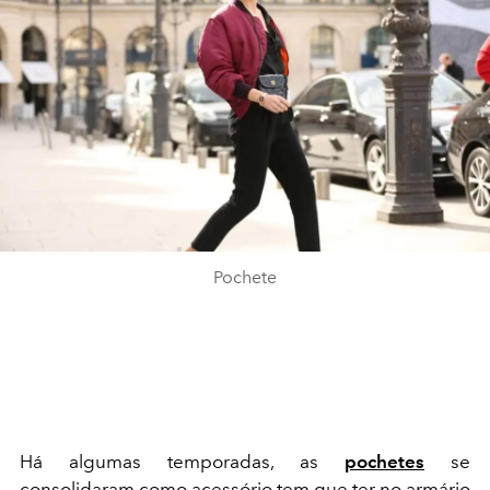
Pochete
Há algumas temporadas, as
pochetes
se
consolidaram como
acessório
tem que ter no armário