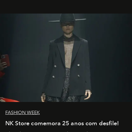
transportador AMTD abrindo caminho para muitos
outros: Calvin Choi. Ele é um indivíduo eficaz, orientado
por propósitos, com um claro senso de missão na vida e
no mundo
FASHION WEEK
NK Store comemora 25 anos com desfile!