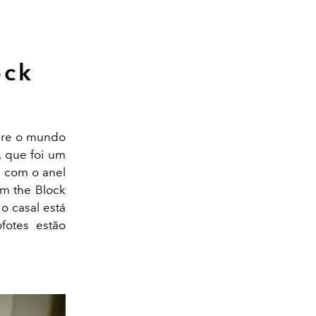
eck
obre o mundo
l, que foi um
t, com o anel
om the Block
o casal está
fotes estão