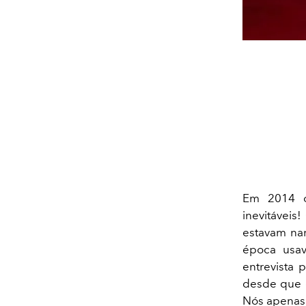
Em 2014 o
inevitáveis
estavam nam
época usav
entrevista 
desde que e
Nós apenas 