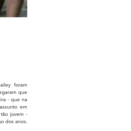
iley foram
 negaram que
ira - que na
 assunto em
 tão jovem -
go dos anos.