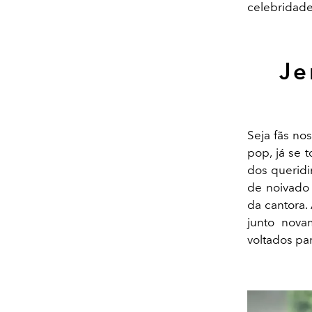
celebridade
Je
Seja fãs no
pop, já se t
dos queridin
de noivado 
da cantora.
junto nova
voltados pa