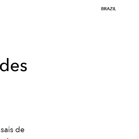
BRAZIL
ades
e
sais de