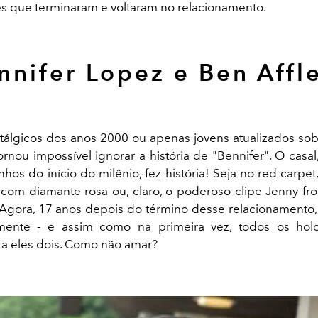
s que terminaram e voltaram no relacionamento.
nnifer Lopez e Ben Affl
stálgicos dos anos 2000 ou apenas jovens atualizados s
ornou impossível ignorar a história de "Bennifer". O casa
hos do início do milênio, fez história! Seja no red carpe
com diamante rosa ou, claro, o poderoso clipe Jenny fr
 Agora, 17 anos depois do término desse relacionamento, 
mente - e assim como na primeira vez, todos os holo
ra eles dois. Como não amar?