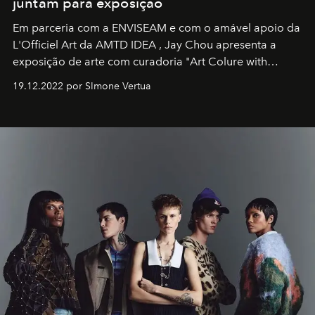
juntam para exposição
Em parceria com a
ENVISEAM
e com o amável apoio da
L'Officiel Art
da
AMTD IDEA
,
Jay Chou
apresenta a
exposição de arte com curadoria "Art Colure with
Artistes" no icônico
Marina Bay Sands
de Cingapura.
19.12.2022 por SImone Vertua