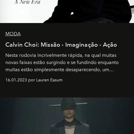
MODA
Calvin Choi: Missão - Imaginação - Ação
Nesta rodovia incrivelmente rápida, na qual muitas
novas faixas estão surgindo e se fundindo enquanto
muitas estão simplesmente desaparecendo, um
motorista está firmemente no controle de seu
16.01.2023 por Lauren Easum
transportador AMTD abrindo caminho para muitos
outros: Calvin Choi. Ele é um indivíduo eficaz, orientado
por propósitos, com um claro senso de missão na vida e
no mundo