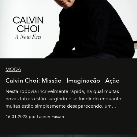
MODA
Calvin Choi: Missão - Imaginação - Ação
Nesta rodovia incrivelmente rápida, na qual muitas
novas faixas estão surgindo e se fundindo enquanto
muitas estão simplesmente desaparecendo, um
motorista está firmemente no controle de seu
16.01.2023 por Lauren Easum
transportador AMTD abrindo caminho para muitos
outros: Calvin Choi. Ele é um indivíduo eficaz, orientado
por propósitos, com um claro senso de missão na vida e