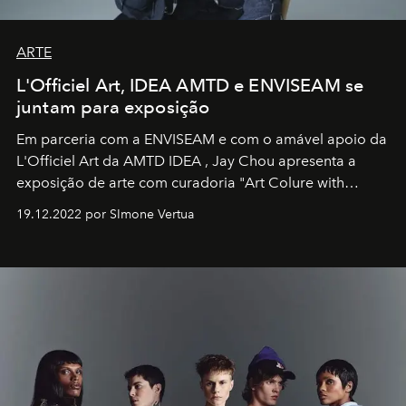
ARTE
L'Officiel Art, IDEA AMTD e ENVISEAM se
juntam para exposição
Em parceria com a
ENVISEAM
e com o amável apoio da
L'Officiel Art
da
AMTD IDEA
,
Jay Chou
apresenta a
exposição de arte com curadoria "Art Colure with
Artistes" no icônico
Marina Bay Sands
de Cingapura.
19.12.2022 por SImone Vertua