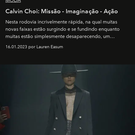
MODA
Calvin Choi: Missão - Imaginação - Ação
Nesta rodovia incrivelmente rápida, na qual muitas
novas faixas estão surgindo e se fundindo enquanto
muitas estão simplesmente desaparecendo, um
motorista está firmemente no controle de seu
16.01.2023 por Lauren Easum
transportador AMTD abrindo caminho para muitos
outros: Calvin Choi. Ele é um indivíduo eficaz, orientado
por propósitos, com um claro senso de missão na vida e
no mundo