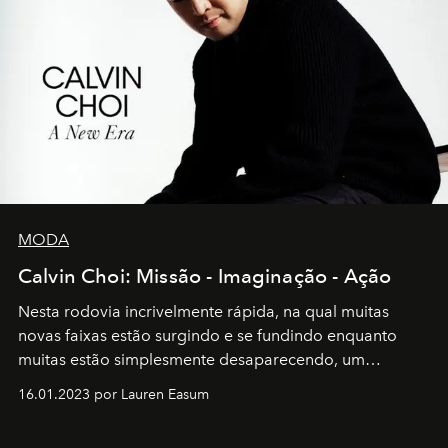
MODA
Calvin Choi: Missão - Imaginação - Ação
Nesta rodovia incrivelmente rápida, na qual muitas
novas faixas estão surgindo e se fundindo enquanto
muitas estão simplesmente desaparecendo, um
motorista está firmemente no controle de seu
16.01.2023 por Lauren Easum
transportador AMTD abrindo caminho para muitos
outros: Calvin Choi. Ele é um indivíduo eficaz, orientado