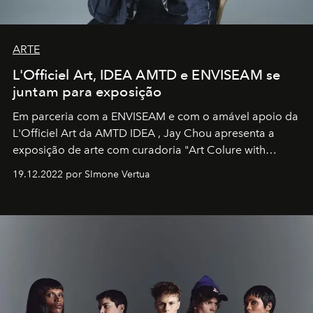
ARTE
L'Officiel Art, IDEA AMTD e ENVISEAM se
juntam para exposição
Em parceria com a
ENVISEAM
e com o amável apoio da
L'Officiel Art
da
AMTD IDEA
,
Jay Chou
apresenta a
exposição de arte com curadoria "Art Colure with
Artistes" no icônico
Marina Bay Sands
de Cingapura.
19.12.2022 por SImone Vertua