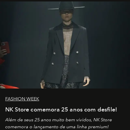
por propósitos, com um claro senso de missão na vida e
no mundo
FASHION WEEK
NK Store comemora 25 anos com desfile!
Além de seus 25 anos muito bem vividos, NK Store
comemora o lançamento de uma linha premium!