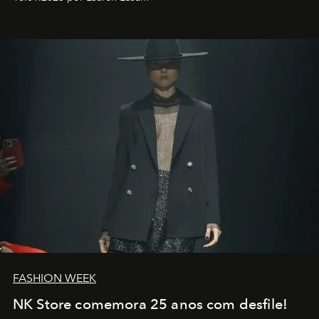
transportador AMTD abrindo caminho para muitos
outros: Calvin Choi. Ele é um indivíduo eficaz, orientado
por propósitos, com um claro senso de missão na vida e
no mundo
FASHION WEEK
NK Store comemora 25 anos com desfile!