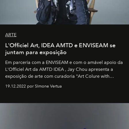
ARTE
L'Officiel Art, IDEA AMTD e ENVISEAM se
juntam para exposição
Em parceria com a
ENVISEAM
e com o amável apoio da
L'Officiel Art
da
AMTD IDEA
,
Jay Chou
apresenta a
exposição de arte com curadoria "Art Colure with
Artistes" no icônico
Marina Bay Sands
de Cingapura.
19.12.2022 por SImone Vertua