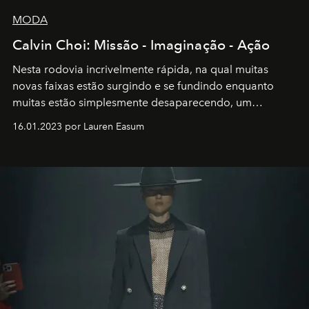
MODA
Calvin Choi: Missão - Imaginação - Ação
Nesta rodovia incrivelmente rápida, na qual muitas
novas faixas estão surgindo e se fundindo enquanto
muitas estão simplesmente desaparecendo, um
motorista está firmemente no controle de seu
16.01.2023 por Lauren Easum
transportador AMTD abrindo caminho para muitos
outros: Calvin Choi. Ele é um indivíduo eficaz, orientado
por propósitos, com um claro senso de missão na vida e
no mundo