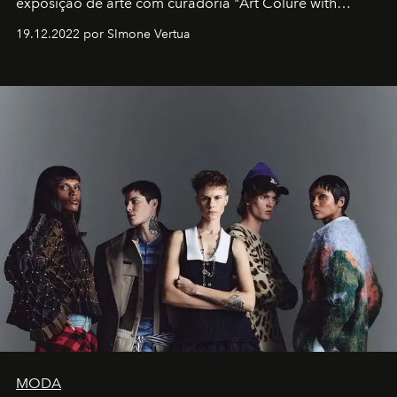
exposição de arte com curadoria "Art Colure with
Artistes" no icônico
Marina Bay Sands
de Cingapura.
19.12.2022 por SImone Vertua
MODA