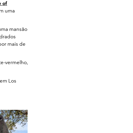
 of
tem uma
 uma mansão
adrados
por mais de
te-vermelho,
 em Los