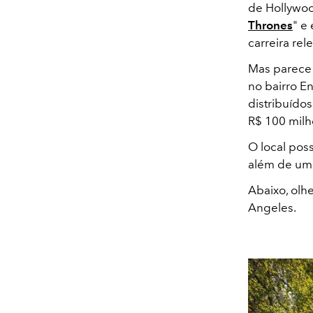
de Hollywood
Thrones
" e
carreira rel
Mas parece
no bairro E
distribuído
R$ 100 milh
O local pos
além de uma 
Abaixo, olh
Angeles.