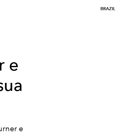
BRAZIL
r e
sua
urner e