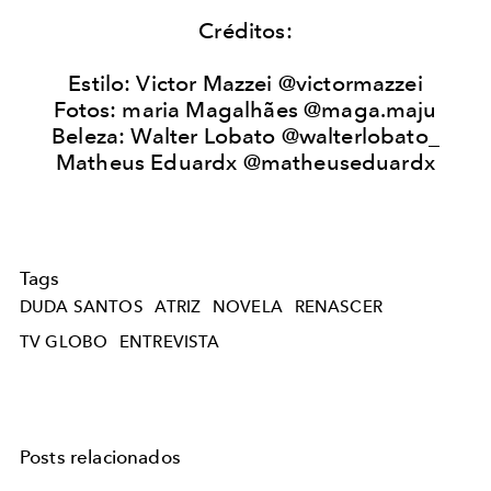
Créditos:
Estilo: Victor Mazzei @victormazzei
Fotos: maria Magalhães @maga.maju
Beleza: Walter Lobato @walterlobato_
Matheus Eduardx @matheuseduardx
Tags
DUDA SANTOS
ATRIZ
NOVELA
RENASCER
TV GLOBO
ENTREVISTA
Posts relacionados