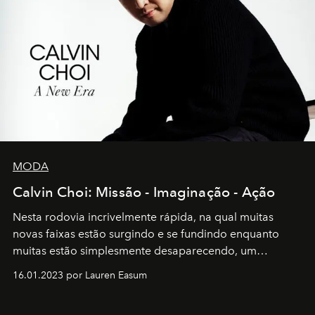
MODA
Calvin Choi: Missão - Imaginação - Ação
Nesta rodovia incrivelmente rápida, na qual muitas
novas faixas estão surgindo e se fundindo enquanto
muitas estão simplesmente desaparecendo, um
motorista está firmemente no controle de seu
16.01.2023 por Lauren Easum
transportador AMTD abrindo caminho para muitos
outros: Calvin Choi. Ele é um indivíduo eficaz, orientado