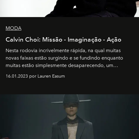
MODA
Calvin Choi: Missão - Imaginação - Ação
Nesta rodovia incrivelmente rápida, na qual muitas
novas faixas estão surgindo e se fundindo enquanto
muitas estão simplesmente desaparecendo, um
motorista está firmemente no controle de seu
16.01.2023 por Lauren Easum
transportador AMTD abrindo caminho para muitos
outros: Calvin Choi. Ele é um indivíduo eficaz, orientado
por propósitos, com um claro senso de missão na vida e
no mundo