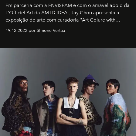
Em parceria com a
ENVISEAM
e com o amável apoio da
L'Officiel Art
da
AMTD IDEA
,
Jay Chou
apresenta a
exposição de arte com curadoria "Art Colure with
Artistes" no icônico
Marina Bay Sands
de Cingapura.
19.12.2022 por SImone Vertua