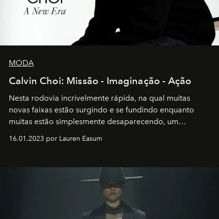
MODA
Calvin Choi: Missão - Imaginação - Ação
Nesta rodovia incrivelmente rápida, na qual muitas
novas faixas estão surgindo e se fundindo enquanto
muitas estão simplesmente desaparecendo, um
motorista está firmemente no controle de seu
16.01.2023 por Lauren Easum
transportador AMTD abrindo caminho para muitos
outros: Calvin Choi. Ele é um indivíduo eficaz, orientado
por propósitos, com um claro senso de missão na vida e
no mundo