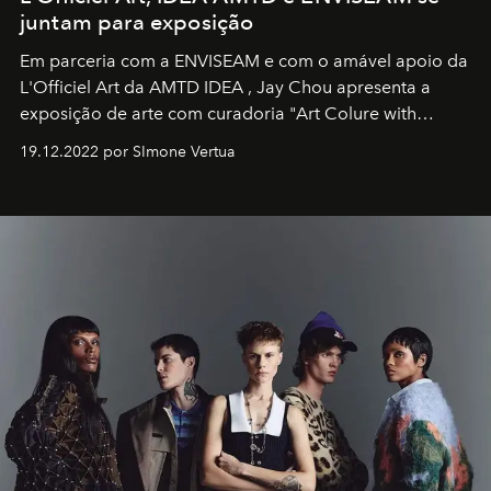
juntam para exposição
Em parceria com a
ENVISEAM
e com o amável apoio da
L'Officiel Art
da
AMTD IDEA
,
Jay Chou
apresenta a
exposição de arte com curadoria "Art Colure with
Artistes" no icônico
Marina Bay Sands
de Cingapura.
19.12.2022 por SImone Vertua