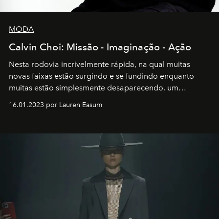
MODA
Calvin Choi: Missão - Imaginação - Ação
Nesta rodovia incrivelmente rápida, na qual muitas
novas faixas estão surgindo e se fundindo enquanto
muitas estão simplesmente desaparecendo, um
motorista está firmemente no controle de seu
16.01.2023 por Lauren Easum
transportador AMTD abrindo caminho para muitos
outros: Calvin Choi. Ele é um indivíduo eficaz, orientado
por propósitos, com um claro senso de missão na vida e
no mundo