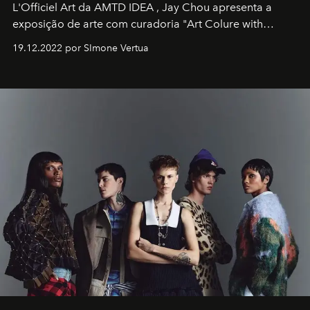
L'Officiel Art
da
AMTD IDEA
,
Jay Chou
apresenta a
exposição de arte com curadoria "Art Colure with
Artistes" no icônico
Marina Bay Sands
de Cingapura.
19.12.2022 por SImone Vertua