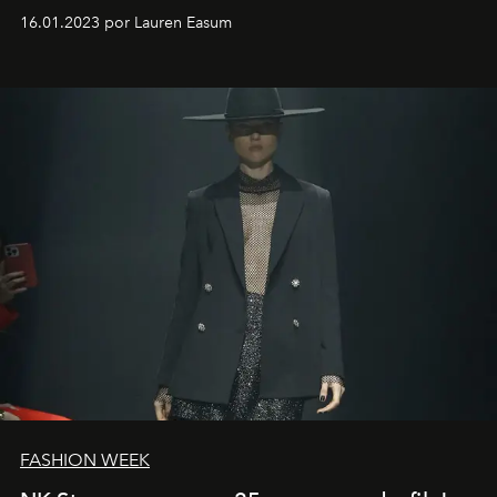
motorista está firmemente no controle de seu
16.01.2023 por Lauren Easum
transportador AMTD abrindo caminho para muitos
outros: Calvin Choi. Ele é um indivíduo eficaz, orientado
por propósitos, com um claro senso de missão na vida e
no mundo
FASHION WEEK