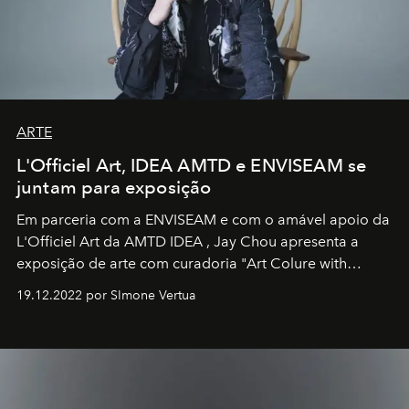
ARTE
L'Officiel Art, IDEA AMTD e ENVISEAM se
juntam para exposição
Em parceria com a
ENVISEAM
e com o amável apoio da
L'Officiel Art
da
AMTD IDEA
,
Jay Chou
apresenta a
exposição de arte com curadoria "Art Colure with
Artistes" no icônico
Marina Bay Sands
de Cingapura.
19.12.2022 por SImone Vertua