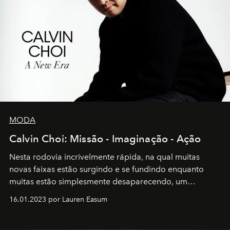
MODA
Calvin Choi: Missão - Imaginação - Ação
Nesta rodovia incrivelmente rápida, na qual muitas
novas faixas estão surgindo e se fundindo enquanto
muitas estão simplesmente desaparecendo, um
motorista está firmemente no controle de seu
16.01.2023 por Lauren Easum
transportador AMTD abrindo caminho para muitos
outros: Calvin Choi. Ele é um indivíduo eficaz, orientado