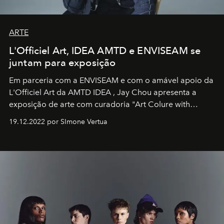
ARTE
L'Officiel Art, IDEA AMTD e ENVISEAM se
juntam para exposição
Em parceria com a
ENVISEAM
e com o amável apoio da
L'Officiel Art
da
AMTD IDEA
,
Jay Chou
apresenta a
exposição de arte com curadoria "Art Colure with
Artistes" no icônico
Marina Bay Sands
de Cingapura.
19.12.2022 por SImone Vertua