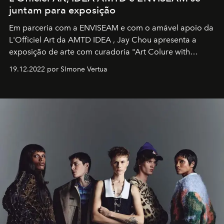
juntam para exposição
Em parceria com a
ENVISEAM
e com o amável apoio da
L'Officiel Art
da
AMTD IDEA
,
Jay Chou
apresenta a
exposição de arte com curadoria "Art Colure with
Artistes" no icônico
Marina Bay Sands
de Cingapura.
19.12.2022 por SImone Vertua