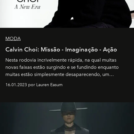
MODA
Calvin Choi: Missão - Imaginação - Ação
Nesta rodovia incrivelmente rápida, na qual muitas
novas faixas estão surgindo e se fundindo enquanto
muitas estão simplesmente desaparecendo, um
motorista está firmemente no controle de seu
16.01.2023 por Lauren Easum
transportador AMTD abrindo caminho para muitos
outros: Calvin Choi. Ele é um indivíduo eficaz, orientado
por propósitos, com um claro senso de missão na vida e
no mundo